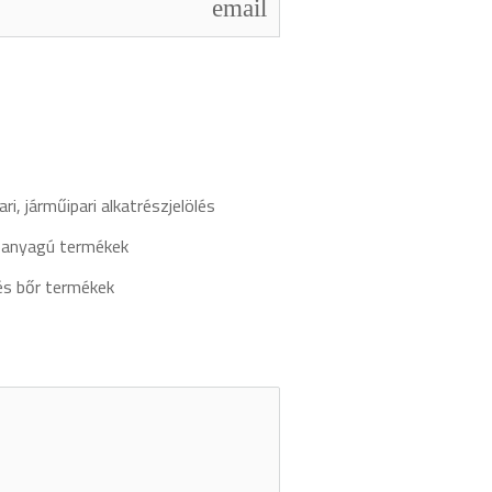
email
ri, járműipari alkatrészjelölés
panyagú termékek
 és bőr termékek