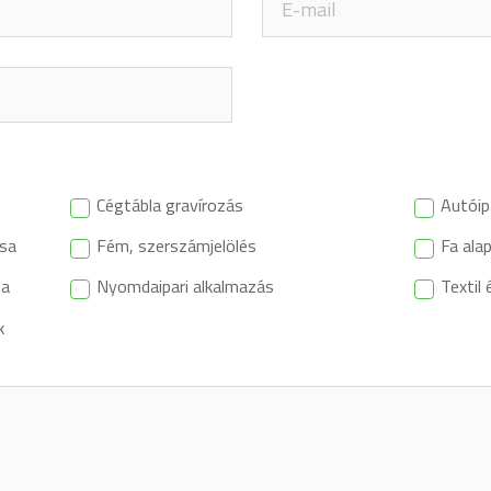
Cégtábla gravírozás
Autóipa
ása
Fém, szerszámjelölés
Fa ala
sa
Nyomdaipari alkalmazás
Textil
k