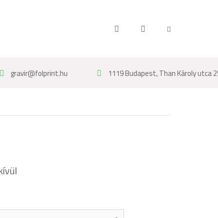
gravir@folprint.hu
1119 Budapest, Than Károly utca 2
kívül