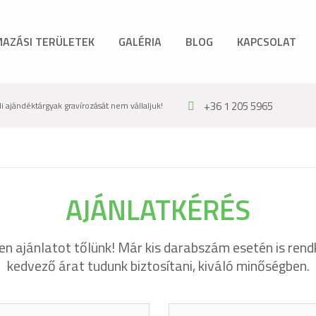
AZÁSI TERÜLETEK
GALÉRIA
BLOG
KAPCSOLAT
+36 1 205 5965
 ajándéktárgyak gravírozását nem vállaljuk!
AJÁNLATKÉRÉS
en ajánlatot tőlünk! Már kis darabszám esetén is rend
kedvező árat tudunk biztosítani, kiváló minőségben.