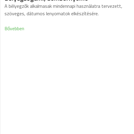
A bélyegzők alkalmasak mindennapi használatra tervezett,
szöveges, dátumos lenyomatok elkészítésére.
Bővebben
Páratlan minőségű
feliratozás, lézergravírozás
Budapesten többéves
tapasztalattal,
kedvező áron.