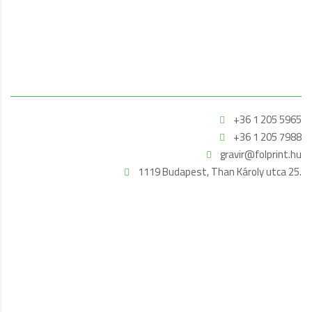
+36 1 205 5965
+36 1 205 7988
gravir@folprint.hu
1119 Budapest, Than Károly utca 25.