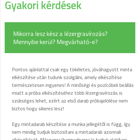
Gyakori kérdések
Mikorra lesz kész a lézergravírozás?
Mennyibe kerül? Megvárható-e?
Pontos ajánlattal csak egy tökéletes, jóváhagyott minta
elkészítése után tudunk szolgálni, amely elkészítése
természetesen ingyenes! A minőségi és pozícóbeli beállás
miatt a próba elkészítéséhez több lézergravírozás is
szükséges lehet, ezért az első darab próbajelölése nem
biztos hogy sikeres lesz!
Egy mintadarab készítése a munka jellegétől is függ, így
nem mindig tudjuk biztosítani a mintadarab azonnali
elkészítését. Másnapra/harmadnapra ki tudjuk alakítani