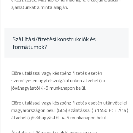
ajánlatunkat a minta alapján.
Szállítási/fizetési konstrukciók és
formátumok?
Előre utalással vagy készpénz fizetés esetén
személyesen ügyfélszolgálatunkon átvehető a
jóváhagyástól 4-5 munkanapon belül.
Előre utalással vagy készpénz fizetés esetén utánvétellel
magyarországon belül (GLS) szállítással ( +1450 Ft + Áfa )
átvehető jóváhagyástól 4-5 munkanapon belül.
Átutalással (8 napos) csak lézergravírozási