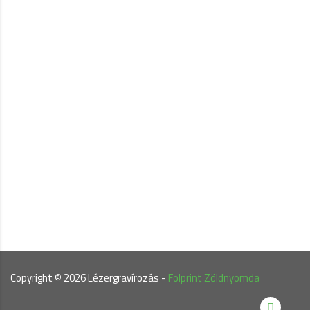
Copyright ©
2026
Lézergravírozás -
Folprint Zöldnyomda