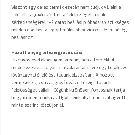
Viszont egy darab termék esetén nem tudjuk vállalni a
tökéletes gravírozást és a felelősséget annak
sértetlenségére! 1-2 darab beállási próbadarab szükséges
minden esetben a legoptimálisabb pozícióbeli és minőségi
beálláshoz.
Hozott anyagra lézergravírozás:
Bizonyos esetekben igen, amennyiben a termékből
rendelkezésre áll olyan mintadarab amelyre egy tökéletes
jóváhagyható jelölést tudunk biztosítani. A hozott
termékekért, csak a „gravírozás értékéig” tudunk
felelősséget vállalni. Cégünk különösen fontosnak tartja
hogy minden munka az Ügyfeleink által már jóváhagyott
minta szerint készüljön el.