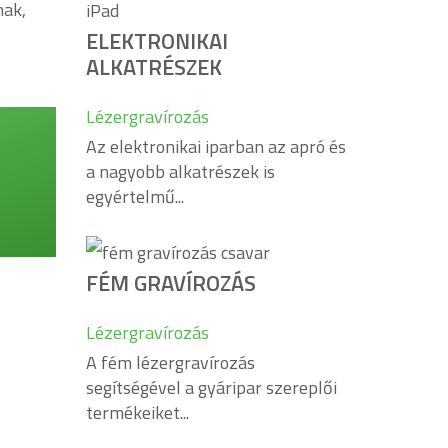
nak,
t
ELEKTRONIKAI
ALKATRÉSZEK
Lézergravírozás
Az elektronikai iparban az apró és
a nagyobb alkatrészek is
egyértelmű...
FÉM GRAVÍROZÁS
at!
Lézergravírozás
A fém lézergravírozás
segítségével a gyáripar szereplői
termékeiket...