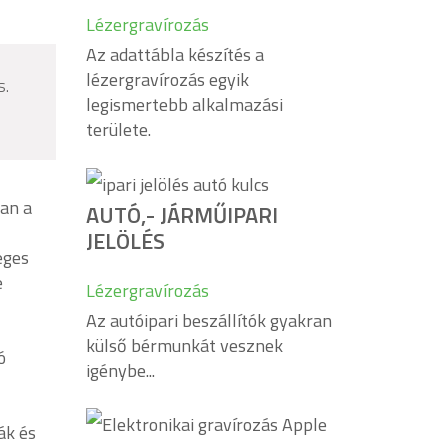
Lézergravírozás
Az adattábla készítés a
lézergravírozás egyik
s.
legismertebb alkalmazási
területe.
ban a
AUTÓ,- JÁRMŰIPARI
JELÖLÉS
eges
e
Lézergravírozás
Az autóipari beszállítók gyakran
külső bérmunkát vesznek
ó
igénybe...
ák és