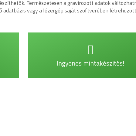
készíthetők. Természetesen a gravírozott adatok változhat
ő adatbázis vagy a lézergép saját szoftverében létrehozot
Kérjen információt!
Megrendeléseknél ingyenes mintadarabok.
Ingyenes mintakészítés!
TOVÁBB +
Nézze meg galériánk
ELEKTRONIKAI ALKATRÉSZEK