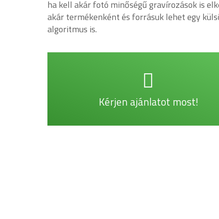
ha kell akár fotó minőségű gravírozások is el
akár termékenként és forrásuk lehet egy küls
algoritmus is.
Folprint lézergravírozás
Gyors és költséghatékony megoldások!
Kérjen ajánlatot most!
TOVÁBB +