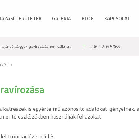
AZÁSI TERÜLETEK
GALÉRIA
BLOG
KAPCSOLAT
+36 1 205 5965
 ajándéktárgyak gravírozását nem vállaljuk!
TRÉSZEK
gravírozása
 alkatrészek is egyértelmű azonosító adatokat igényelnek, 
etmentő eszközökben használják fel azokat.