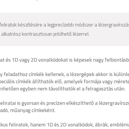
feliratok készítésére a legprecízebb módszer a lézergravírozá
alkatrész kontrasztosan jelölhető lézerrel.
ákat és 1D vagy 2D vonalkódokat is képesek nagy felbontás
y feladathoz címkék kellenek, a lézergépek akkor is különl
ciális címkék állíthatók elő, amelyek formája vagy méret
önhetően egyben nem távolíthatók el a felragasztás után.
iratai is gyorsan és precízen elkészíthető a lézergravíroz
apadó, műanyag címkeként.
kus feliratok, hanem 1D és 2D vonalkódok, ábrák, emblém