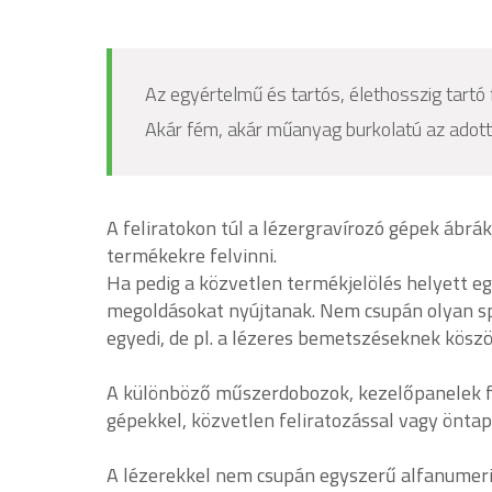
Az egyértelmű és tartós, élethosszig tartó 
Akár fém, akár műanyag burkolatú az adott 
A feliratokon túl a lézergravírozó gépek ábr
termékekre felvinni.
Ha pedig a közvetlen termékjelölés helyett eg
megoldásokat nyújtanak. Nem csupán olyan spe
egyedi, de pl. a lézeres bemetszéseknek kösz
A különböző műszerdobozok, kezelőpanelek fel
gépekkel, közvetlen feliratozással vagy önt
A lézerekkel nem csupán egyszerű alfanumeri