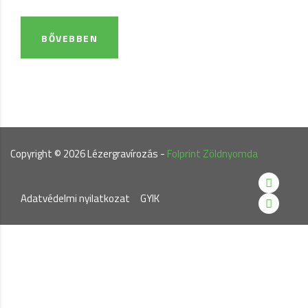
BŐVEBBEN
Copyright ©
2026
Lézergravírozás -
Folprint Zöldnyomda
Adatvédelmi nyilatkozat
.....
GYIK