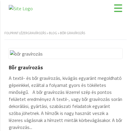
FOLPRINT LÉZERGRAVÍROZÁS
>
BLOG
>
BŐR GRAVÍROZÁS
Bőr gravírozás
A textil- és bőr gravírozás, kivágás egyaránt megoldható
gépeinkkel, ezáltal a folyamat gyors és tökéletes
minőségű. A bőr gravírozás lézerrel szép és pontos
felületet eredményez A textil-, vagy bőr gravírozás során
dekorálási, gyártási, szabászati feladatok egyaránt
szóba jöhetnek. A hímzők is nagy hasznát veszik a
lézeres vágásnak a hímzett minták körbevágásakor. A bőr
gravírozás...