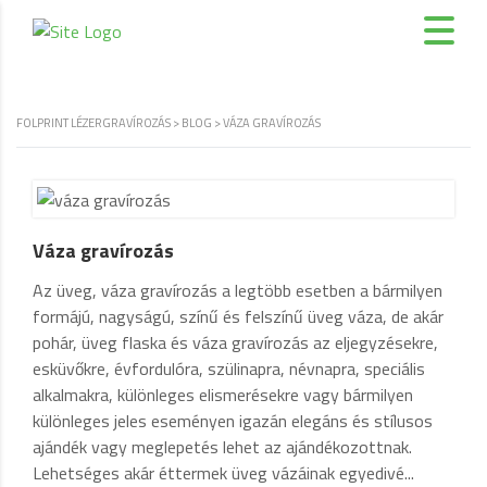
FOLPRINT LÉZERGRAVÍROZÁS
>
BLOG
>
VÁZA GRAVÍROZÁS
Váza gravírozás
Az üveg, váza gravírozás a legtöbb esetben a bármilyen
formájú, nagyságú, színű és felszínű üveg váza, de akár
pohár, üveg flaska és váza gravírozás az eljegyzésekre,
esküvőkre, évfordulóra, szülinapra, névnapra, speciális
alkalmakra, különleges elismerésekre vagy bármilyen
különleges jeles eseményen igazán elegáns és stílusos
ajándék vagy meglepetés lehet az ajándékozottnak.
Lehetséges akár éttermek üveg vázáinak egyedivé...