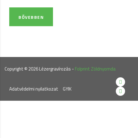
BŐVEBBEN
Copyright ©
2026
Lézergravírozás -
Folprint Zöldnyomda
Adatvédelmi nyilatkozat
.....
GYIK