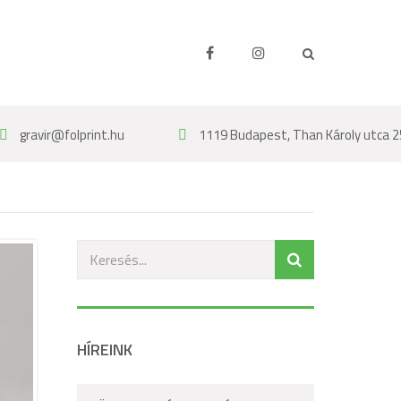
gravir@folprint.hu
1119 Budapest, Than Károly utca 2
HÍREINK