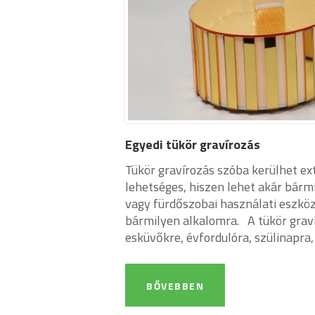
Egyedi tükör gravírozás
Tükör gravírozás szóba kerülhet ex
lehetséges, hiszen lehet akár bárm
vagy fürdőszobai használati eszközk
bármilyen alkalomra. A tükör graví
esküvőkre, évfordulóra, szülinapra, 
BŐVEBBEN