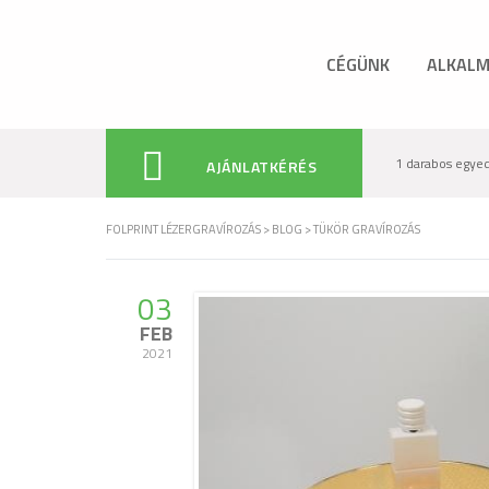
CÉGÜNK
ALKALM
1 darabos egyedi
AJÁNLATKÉRÉS
FOLPRINT LÉZERGRAVÍROZÁS
>
BLOG
>
TÜKÖR GRAVÍROZÁS
03
FEB
2021