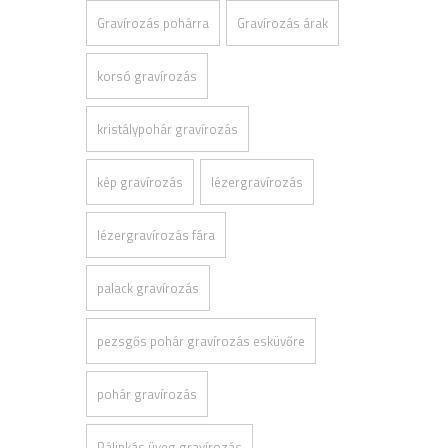
Gravírozás pohárra
Gravírozás árak
korsó gravírozás
kristálypohár gravírozás
kép gravírozás
lézergravírozás
lézergravírozás fára
palack gravírozás
pezsgős pohár gravírozás esküvőre
pohár gravírozás
Pálinkás üveg gravírozás