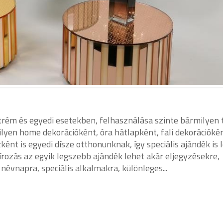
trém és egyedi esetekben, felhasználása szinte bármilyen 
ilyen home dekorációként, óra hátlapként, fali dekorációkén
ént is egyedi dísze otthonunknak, így speciális ajándék is 
rozás az egyik legszebb ajándék lehet akár eljegyzésekre,
névnapra, speciális alkalmakra, különleges...