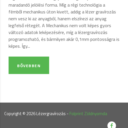
maradandó jelölési forma. Míg a régi technológia a
fémből mechanikus úton kivett, addig a lézer gravírozás
nem vesz ki az anyagból, hanem elszínezi az anyag
legfelső rétegét. A Mechanikus nem volt képes gyors
változó adatok leképezésére, míg a lézergravírozás
programozható, és bármilyen akár 0,1mm pontosságra is
képes. Így...
BŐVEBBEN
Copyright ©
2026
Lézergravírozás -
Folprint Zöldnyomda