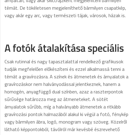
árnyaltan, vagy akár skiccrajzként megjeleníteni bármilyen
témát. De tökéletesen megjeleníthető bármilyen csapatkép,
vagy akár egy arc, vagy természeti tájak, városok, házak is.
A fotók átalakítása speciális
Csak rutinnal és nagy tapasztalattal rendelkező grafikusok
tudják megfelelően előkészíteni és ezzel alkalmassá tenni a
témát a gravírozásra. A színek és átmenetek és árnyalatok a
gravírozáskor nem halványodással jelentkeznek, hanem a
homogén, anyagfüggő dual színben, azaz a raszterpontok
sűrűsége határozza meg az átmeneteket. A sötét
árnyalatok sűrűbb, míg a halványabb átmenetek a ritkább
gravírozási pontok halmazából alakul ki végül a fotó, fénykép
vagy bármilyen ábra, logó, monogram vagy szöveg. Közelről
látható képpontokból, távólról már kevésbé észrevehető