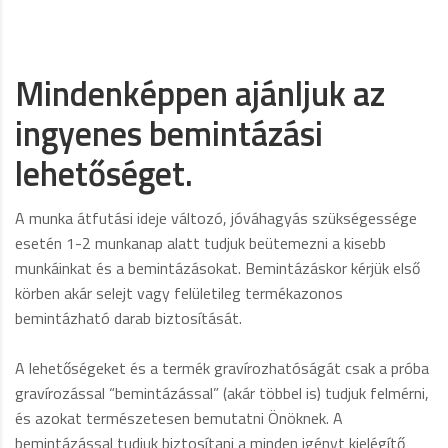
Mindenképpen ajánljuk az
ingyenes bemintázási
lehetőséget.
A munka átfutási ideje változó, jóváhagyás szükségessége
esetén 1-2 munkanap alatt tudjuk beütemezni a kisebb
munkáinkat és a bemintázásokat. Bemintázáskor kérjük első
körben akár selejt vagy felületileg termékazonos
bemintázható darab biztosítását.
A lehetőségeket és a termék gravírozhatóságát csak a próba
gravírozással “bemintázással” (akár többel is) tudjuk felmérni,
és azokat természetesen bemutatni Önöknek. A
bemintázással tudjuk biztosítani a minden igényt kielégítő