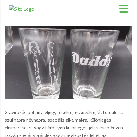
Gravírozás pohárra eljegyzésekre, esküvőkre, évfordulóra,
szülinapra névnapra, speciális alkalmakra, különleges
elismerésekre vagy bármilyen különleges jeles eseményen
igazán elegáns ajándék vagy meglepetés lehet az