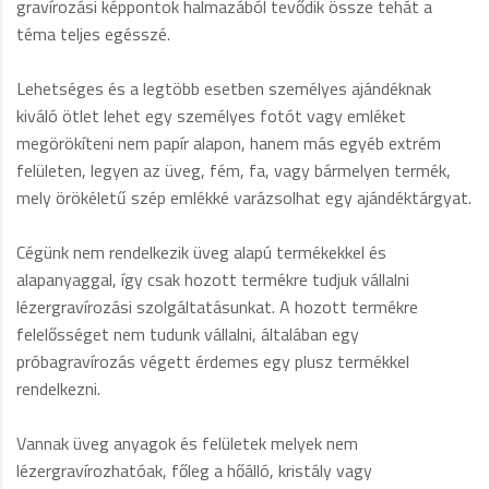
gravírozási képpontok halmazából tevődik össze tehát a
téma teljes egésszé.
Lehetséges és a legtöbb esetben személyes ajándéknak
kiváló ötlet lehet egy személyes fotót vagy emléket
megörökíteni nem papír alapon, hanem más egyéb extrém
felületen, legyen az üveg, fém, fa, vagy bármelyen termék,
mely örökéletű szép emlékké varázsolhat egy ajándéktárgyat.
Cégünk nem rendelkezik üveg alapú termékekkel és
alapanyaggal, így csak hozott termékre tudjuk vállalni
lézergravírozási szolgáltatásunkat. A hozott termékre
felelősséget nem tudunk vállalni, általában egy
próbagravírozás végett érdemes egy plusz termékkel
rendelkezni.
Vannak üveg anyagok és felületek melyek nem
lézergravírozhatóak, főleg a hőálló, kristály vagy