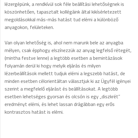
lézergépünk, a rendkívül sok féle beállítási lehetőségnek is
köszönhetően, tapasztalt kollégáink által kikísérletezett
megoldásokkal más-más hatást tud elérni a különböző
anyagokon, felületeken.
Van olyan lehetőség is, ahol nem marunk bele az anyagba
mélyen, csak épphogy elszínezzük az anyag legfelső rétegét,
(mintha festve lenne) a legtöbb esetben a bemintázások
folyamán derül ki hogy melyik eljárás és milyen
lézerbeállítások mellett tudjuk elérni a legszebb hatást, de
minden esetben célorientáltan választjuk ki az Ügyfél igényei
szerint a megfelelő eljárást és beállításokat. A legtöbb
esetben lehetséges gyorsan és olcsón is egy „diszkrét”
eredményt elérni, és lehet lassan drágábban egy erős
kontrasztos hatást is elérni.