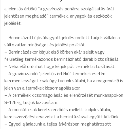
a jelentős értékű “a gravírozás pohárra szolgáltatás árát
jelentősen meghaladó” termékek, anyagok és eszközök
jelölését:
– Bemintázott/ jóváhagyott jelölés mellett tudjuk vállalni a
változatlan minőséget és jelölési pozíciót.
– Bemintázáskor kérjük első körben akár selejt vagy
felületileg termékazonos bemintázható darab biztosítását.
– Néha előfordulhat hogy kérjük pót termék biztosítását.
– A gravírozandó “jelentős értékű” termékek esetén
karcmentességet csak úgy tudunk vállalni, ha a megrendelő is
jelen van a termékek kicsomagolásakor.
– A termékek kicsomagolását és ellenőrzését munkanapokon
8-12h-ig tudjuk biztosítani.
– A munkát csak keretszerződés mellett tudjuk vállalni,
keretszerződéstervezetet a bemintázással együtt küldünk.
– Egyedi ajánlatunk a teljes árkérésben meghatározott