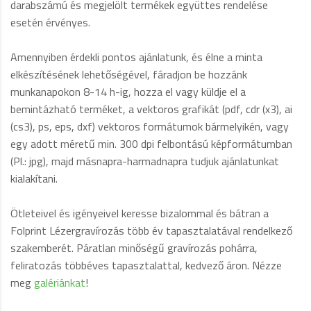
darabszámú és megjelölt termékek együttes rendelése
esetén érvényes.
Amennyiben érdekli pontos ajánlatunk, és élne a minta
elkészítésének lehetőségével, fáradjon be hozzánk
munkanapokon 8-14 h-ig, hozza el vagy küldje el a
bemintázható terméket, a vektoros grafikát (pdf, cdr (x3), ai
(cs3), ps, eps, dxf) vektoros formátumok bármelyikén, vagy
egy adott méretű min. 300 dpi felbontású képformátumban
(Pl.: jpg), majd másnapra-harmadnapra tudjuk ajánlatunkat
kialakítani.
Ötleteivel és igényeivel keresse bizalommal és bátran a
Folprint Lézergravírozás több év tapasztalatával rendelkező
szakemberét. Páratlan minőségű gravírozás pohárra,
feliratozás többéves tapasztalattal, kedvező áron. Nézze
meg
galériánkat
!