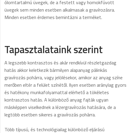
ólomtartalmú üvegek, de a festett vagy homokfúvott
üvegek sem minden esetben alkalmasak a gravírozásra.
Minden esetben érdemes bemintázni a terméket.
Tapasztalataink szerint
A legszebb kontrasztos és akár rendkívül részletgazdag
hatás akkor keletkezik bármilyen alapanyag pálinkás
gravírozás pohárra, vagy jelölésekor, amikor az anyag színe
merőben eltér a felület színétől. Ilyen esetben aránylag gyors
és hatékony munkafolyamattal elérhető a tökéletes
kontrasztos hatás. A különböző anyag fajták ugyan
másképpen viselkednek a lézergravírozás hatására, de a
legtöbb esetben sikeres a gravírozás pohárra.
Több típusú, és technológiailag különböző eljárású