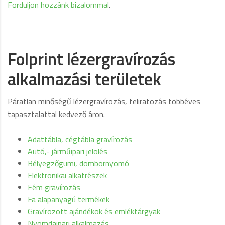
Forduljon hozzánk bizalommal
.
Folprint lézergravírozás
alkalmazási területek
Páratlan minőségű lézergravírozás, feliratozás többéves
tapasztalattal kedvező áron.
Adattábla, cégtábla gravírozás
Autó,- járműipari jelölés
Bélyegzőgumi, dombornyomó
Elektronikai alkatrészek
Fém gravírozás
Fa alapanyagú termékek
Gravírozott ajándékok és emléktárgyak
Nyomdaipari alkalmazás