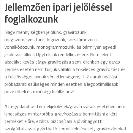
Jellemzően ipari jelöléssel
foglalkozunk
Nagy mennyiségben jelölünk, gravírozunk,
megszemélyesítünk, logózunk, sorszámozunk,
vonalkódozunk, monogrammozunk, és bármilyen egyedi
jelöléssel állunk Ügyfeleink rendelkezésére. Nem jelent
akadályt kevés tárgy gravírozása sem, ellenben egy darab
termék esetén nem tudjuk vállalni a tökéletes gravírozást és
a felelősséget annak sértetlenségére, 1-2 darab beállási
próbadarab szükséges minden esetben a legoptimálisabb
pozicíióbeli és minőségi beálláshoz!
Az egy darabos termékjelölések/gravírozások esetében nem
lehetséges minta/próba-gravírozással bemintázni a kért
terméket előre, ezáltal biztosítani a jóváhagyott
szolgáltatással gyártható termékjelöléseket, gravírozásokat.